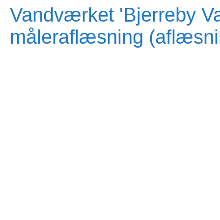
Vandværket 'Bjerreby Va
måleraflæsning (aflæsnin