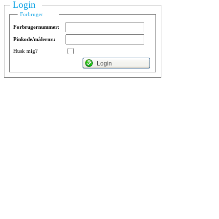
Login
Forbruger
Forbrugernummer
:
Pinkode/målernr.
:
Husk mig?
Login